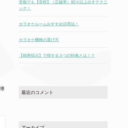
音痴でも【音程】（正確率）95％以上出すテクニ
ック！
カラオケルームおすすめ活用法！
カラオケ機種の選び方
【精密採点】で得する３つの特典とは！？
指導
最近のコメント
アーカイブ