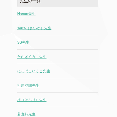
先生の一覧
Hanae先生
saica（さいか）先生
SS先生
たかぎくみこ先生
にっぱしいくこ先生
折原沙織先生
祝（はふり）先生
若倉純先生