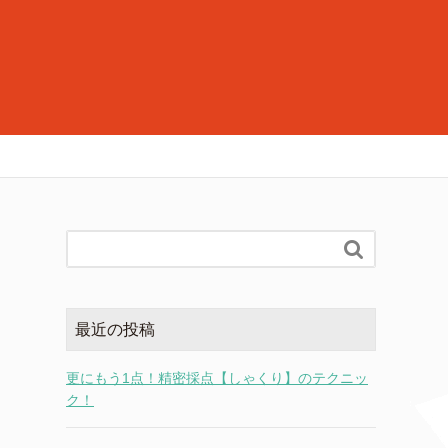

最近の投稿
更にもう1点！精密採点【しゃくり】のテクニッ
ク！