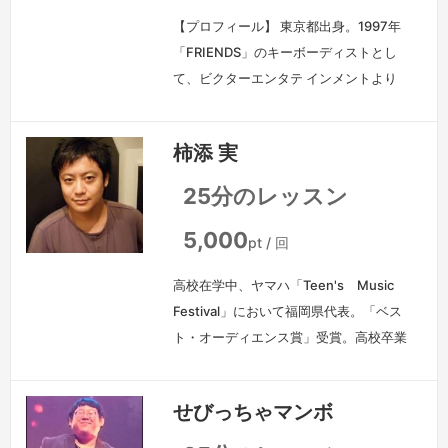
くさんの音痴を矯正し、多数の歌手デビ
【プロフィール】 東京都出身。1997年
ューを輩出しています。日本大学芸術学
「FRIENDS」のキーボーディストとし
部音楽学科非…
続きを見る »
て、ビクターエンタテ インメントより
デビュー。シングル５枚、アルバム１枚
をリリース。2000年解散。 その後、
柿添 実
様々なアーチストに楽曲提供、編曲、プ
ロデュース、キーボーディストとして
25分のレッスン
関わるなど、多方面で活躍中。 そし
て、２０００年以降は巨匠『筒美京平』
5,000
pt / 回
の弟子としてデモ、アレンジなどもして
高校在学中、ヤマハ「Teen's Music
いる。また、現在、自らのバンド「…
Festival」において福岡県代表。「ベス
続きを見る »
ト・オーディエンス賞」受賞。高校卒業
から現在までBassist：坂本竜太率いる
Funk band「BE-BROTHERS」メイン
せびっちゃマンボ
ボーカリストとして都内ライブハウス、
イベント、学園祭など現在活動中。'98