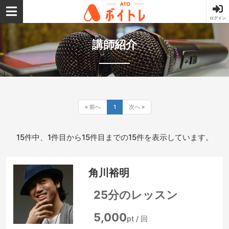
ログイン
ATOボイトレ
講師紹介
« 前へ
1
次へ »
15件中、1件目から15件目までの15件を表示しています。
角川裕明
25分のレッスン
5,000
pt / 回