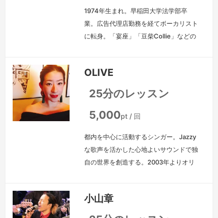
1974年生まれ。早稲田大学法学部卒
業。広告代理店勤務を経てボーカリスト
に転身。「宴座」「豆柴Collie」などの
ボーカルユニットで活躍。その後、俳優
業へも活動を広げ、『レ・ミゼラブル』
OLIVE
『エリザベート』『オーシャンズ11』な
どのミュージカルや『ショーシャンクの
25分のレッスン
空に』などの本格的なストレート芝居
等、舞台や映像作品に多数出演。2012
5,000
pt / 回
年、SKIPシティ国際Dシネマ映画祭にて
都内を中心に活動するシンガー。Jazzy
初監督したミュージカル映画『…
続き
な歌声を活かした心地よいサウンドで独
を見る »
自の世界を創造する。2003年よりオリ
ジナル楽曲の制作、演奏を始める。カバ
ーブームの火付け役となったアルバム
小山章
Cover lover projectシリーズに8作品に
ボーカルとして参加。2012年シングル