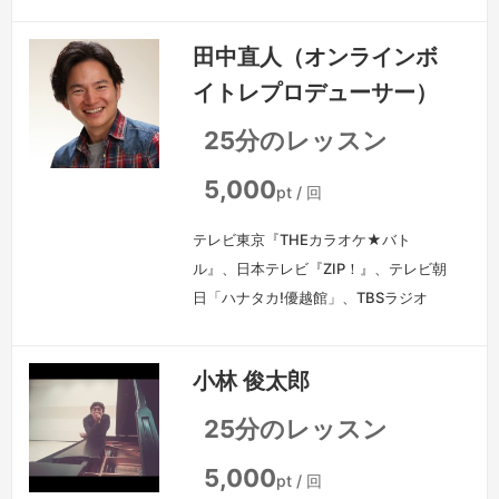
そのキャッチーなメロディセンスには定
評がある。ももいろクローバーZ、
田中直人（オンラインボ
INFLAVA、sherry、福田沙紀、超新星
イトレプロデューサー）
など、メジャーアーティストからインデ
ィーズアーティスト、歌ものからインス
25分のレッスン
トまで、幅広い楽曲を手掛ける。
続き
を見る »
5,000
pt / 回
テレビ東京『THEカラオケ★バト
ル』、日本テレビ『ZIP！』、テレビ朝
日「ハナタカ!優越館」、TBSラジオ
「明日へのエール」、講談社
『Voce』、日経MJ、朝日中高生新聞を
小林 俊太郎
はじめ、数多くのメディアに歌手育成の
カリスマとして出演する。一人一人の歌
25分のレッスン
声に合わせ精密に開発したボーカルレッ
スン２２メソッドにより、現在までにた
5,000
pt / 回