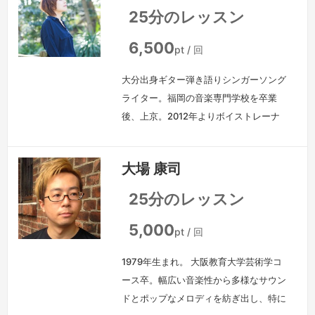
ャパシティ（声量・声域・スタミナ）が
25分のレッスン
変わっていくと思います。これまでアナ
タは発声練習、腹式呼吸などを駆使し、
6,500
pt / 回
苦手なフレーズ、音域を頑張ってきたか
大分出身ギター弾き語りシンガーソング
もしれません。また自己流でトライをし
ライター。福岡の音楽専門学校を卒業
て身体…
続きを見る »
後、上京。2012年よりボイストレーナ
ーを始める。教室や個人でのレッスン
や、プロアーティストのコンサートツア
大場 康司
ーのコーラスも経験。『わからない』を
前提にそれぞれの苦手に寄り添い、また
25分のレッスン
得意を磨けるレッスンを心がけていま
す。悔しいも楽しく。3歩進んで2歩下
5,000
pt / 回
がってもいいです。しっかり向き合って
1979年生まれ。 大阪教育大学芸術学コ
少しずつでも進んでいきましょう！
続
ース卒。幅広い音楽性から多様なサウン
きを見る »
ドとポップなメロディを紡ぎ出し、特に