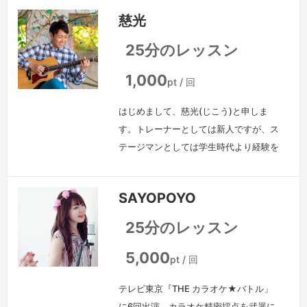
ンスを学ぶ。東京芸術大学音楽学部邦楽
慈光
科長唄三味線専攻卒業後、自ら作詞作曲
を始める。 2006年9月、初のストリー
25分のレッスン
トライブにて自主制作CDを発表。2008
年、“ピアノ押さえ語り”スタイルを取り
1,000
pt / 回
入れる等、表現の幅を広げるとともに活
はじめまして、慈光(じこう)と申しま
動の場を関東地区から全国へと拡…
続
す。トレーナーとしては新人ですが、ス
きを見る »
テージマンとしては学生時代より経験を
積み重ねてきました。声は天性の物。そ
の声を大切に一緒に成長していけたらと
SAYOPOYO
思います。人に届く歌声とは何か、探し
てみましょう。慈光 プロフィール「等
25分のレッスン
身大の愛と平和」をギター 一本で歌い
あげる シンガーソングライター「慈
5,000
pt / 回
光」素直で優しいメロディーセンスと抜
テレビ東京『THE カラオケ★バトル」
群に抜ける力強い歌声、「ダイナマイト
に6回出演。カラオケ精密採点を武器に
アコー…
続きを見る »