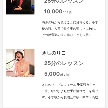
25分のレッスン
曲"Candle"リリース。現在はJazzを中
心にライブ活動を行っている。『自分の
10,000
pt / 回
声を知って、そして楽しく気持ちよく歌
幼少の時から歌うことに目覚める。小学
える…
続きを見る »
校の時、人前で歌う事の楽しさに触れ、
その後音楽の道に進むことを決意。
2009年、日本のゴスペルの第一人者、
亀渕友香（日本ゴスペル音楽協会会長）
きしのりこ
主宰のゴスペルを主としたコーラスグル
ープ「The voices of japan」に加入。
25分のレッスン
全国各地でのコンサート、都内ライブハ
ウス、小、中、高校芸術鑑賞会、知的・
5,000
pt / 回
重心障害者コンサート、企業イベント等
きしのりこプロフィール 千葉県市川市
多方面で活躍。フジテレビ…
続きを見
出身。幼い頃より歌手に憧れ毎日を過ご
る »
す。小学校から長唄三味線、中学・高校
ではミュージカル部に所属し、声楽とダ