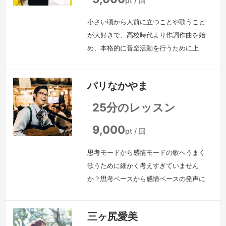
pt / 回
小さい頃から人前に立つことや歌うこと
が大好きで、高校時代より作詞作曲を始
め、本格的に音楽活動を行うために上
京、ボーカルを務めるバンドにて、
Zepp Tokyoで開催の「SUPER DRY B-
パリなかやま
JAM」に出演。約10年の活動ののち、
2014年よりボイストレーナーとしても
25分のレッスン
活動を開始。一緒に悩んで、一緒に挑戦
して、一緒にレッスンを作ることを大切
9,000
pt / 回
にしています！他、シンガーソングライ
思考モードから感情モードの歌へうまく
ターとして活動中。「Si…
続きを見る »
歌うために細かく考えすぎていません
か？思考ベースから感情ベースの発声に
切り替えてみませんか？たったひと声で
良いのです。ご自身の解放された声を体
三ヶ尻愛美
感してみてください。歌い方、歌えるキ