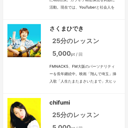
活動。現在では、YouTuberと社会人を
メインに活動中。独特なキャラクターを
兼ね備えた独学のオリジナル曲製作(作
さくまひでき
詞・作曲・編曲)は、テレビでも多数紹
介される。また、日本のみならず中国語
25分のレッスン
やインドネシアの曲を歌うことも多く、
ジャンルに縛られない価値観で生徒さん
5,000
pt / 回
と向き合い、1人1人の適性に合わせた曲
FMNACK5、FM大阪のパーソナリティ
の提案なども行う。法政大学卒業…
続
ーを長年継続中。映画「翔んで埼玉」挿
きを見る »
入歌「人生たまたまさいたまで」大ヒッ
ト。自らレーベルも立ち上げ、歌手、作
曲家、作詞家、編曲家、エンジニア、ミ
chifumi
ュージシャン、音響、照明、なんでもこ
なす元祖自前アーティスト。歌は心がそ
25分のレッスン
のまま写し出されるを、モットーに指導
していきます。
続きを見る »
5,000