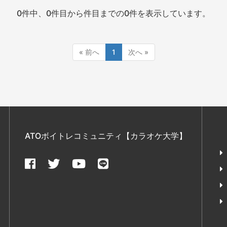
0件中、0件目から件目までの0件を表示しています。
« 前へ
1
次へ »
ATOボイトレコミュニティ【カラオケ大学】