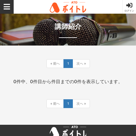
ログイン
ATOボイトレ
講師紹介
« 前へ
1
次へ »
0件中、0件目から件目までの0件を表示しています。
« 前へ
1
次へ »