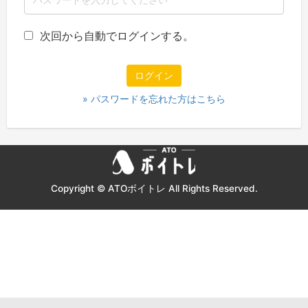
次回から自動でログインする。
ATOボ
Copyright © ATOボイトレ All Rights Reserved.
イトレ